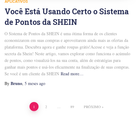
APLICATIVOS
Você Está Usando Certo o Sistema
de Pontos da SHEIN
O Sistema de Pontos da SHEIN é uma ótima forma de os clientes
economizarem em suas compras e aproveitarem ainda mais as ofertas da
plataforma. Descubra agora e ganhe roupas grátis!Acesse e veja a função
secreta da Shein! Neste artigo, vamos explorar como funciona o acúmulo
de pontos, como visualizá-los na sua conta, além de estratégias para
ganhar mais pontos e usá-los eficazmente na finalização de suas compras.
Se você é um cliente da SHEIN
Read more…
Bruno
By
,
5 meses
ago
Paginação
1
2
…
89
PRÓXIMO
de
posts