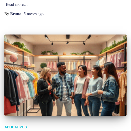
Read more…
Bruno
By
,
5 meses
ago
APLICATIVOS