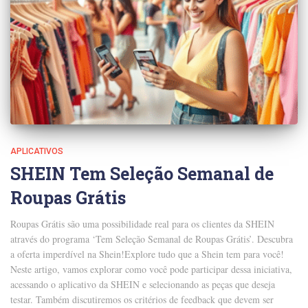
APLICATIVOS
SHEIN Tem Seleção Semanal de
Roupas Grátis
Roupas Grátis são uma possibilidade real para os clientes da SHEIN
através do programa ‘Tem Seleção Semanal de Roupas Grátis’. Descubra
a oferta imperdível na Shein!Explore tudo que a Shein tem para você!
Neste artigo, vamos explorar como você pode participar dessa iniciativa,
acessando o aplicativo da SHEIN e selecionando as peças que deseja
testar. Também discutiremos os critérios de feedback que devem ser