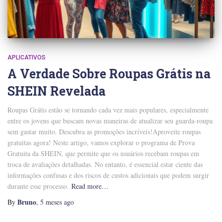
APLICATIVOS
A Verdade Sobre Roupas Grátis na
SHEIN Revelada
Roupas Grátis estão se tornando cada vez mais populares, especialmente
entre os jovens que buscam novas maneiras de atualizar seu guarda-roupa
sem gastar muito. Descubra as promoções incríveis!Aproveite roupas
gratuitas agora! Neste artigo, vamos explorar o programa de Prova
Gratuita da SHEIN, que permite que os usuários recebam roupas em
troca de avaliações detalhadas. No entanto, é essencial estar ciente das
informações confusas e dos riscos de custos adicionais que podem surgir
durante esse processo.
Read more…
Bruno
By
,
5 meses
ago