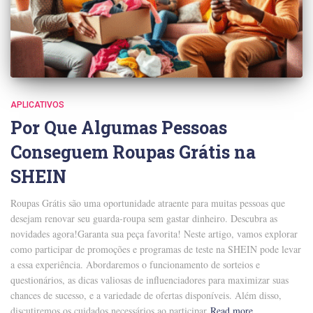
APLICATIVOS
Por Que Algumas Pessoas
Conseguem Roupas Grátis na
SHEIN
Roupas Grátis são uma oportunidade atraente para muitas pessoas que
desejam renovar seu guarda-roupa sem gastar dinheiro. Descubra as
novidades agora!Garanta sua peça favorita! Neste artigo, vamos explorar
como participar de promoções e programas de teste na SHEIN pode levar
a essa experiência. Abordaremos o funcionamento de sorteios e
questionários, as dicas valiosas de influenciadores para maximizar suas
chances de sucesso, e a variedade de ofertas disponíveis. Além disso,
discutiremos os cuidados necessários ao participar
Read more…