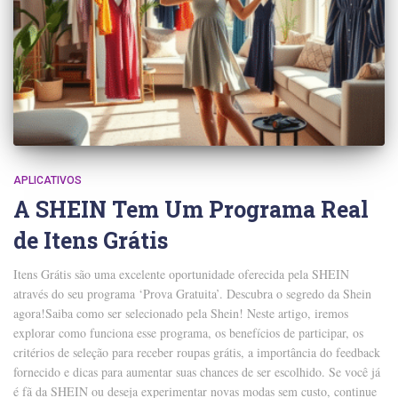
APLICATIVOS
A SHEIN Tem Um Programa Real
de Itens Grátis
Itens Grátis são uma excelente oportunidade oferecida pela SHEIN
através do seu programa ‘Prova Gratuita’. Descubra o segredo da Shein
agora!Saiba como ser selecionado pela Shein! Neste artigo, iremos
explorar como funciona esse programa, os benefícios de participar, os
critérios de seleção para receber roupas grátis, a importância do feedback
fornecido e dicas para aumentar suas chances de ser escolhido. Se você já
é fã da SHEIN ou deseja experimentar novas modas sem custo, continue