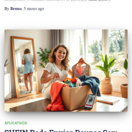
Bruno
By
,
5 meses
ago
APLICATIVOS