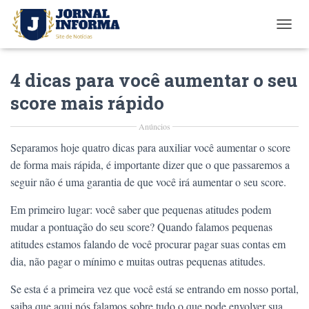
T
O
G
4 dicas para você aumentar o seu
G
L
score mais rápido
E
N
Anúncios
A
V
Separamos hoje quatro dicas para auxiliar você aumentar o score
I
de forma mais rápida, é importante dizer que o que passaremos a
G
A
seguir não é uma garantia de que você irá aumentar o seu score.
T
I
Em primeiro lugar: você saber que pequenas atitudes podem
O
mudar a pontuação do seu score? Quando falamos pequenas
N
atitudes estamos falando de você procurar pagar suas contas em
dia, não pagar o mínimo e muitas outras pequenas atitudes.
Se esta é a primeira vez que você está se entrando em nosso portal,
saiba que aqui nós falamos sobre tudo o que pode envolver sua