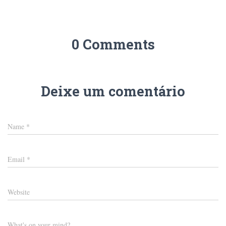
0 Comments
Deixe um comentário
Name
*
Email
*
Website
What's on your mind?