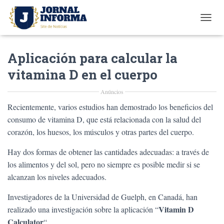
T
O
G
Aplicación para calcular la
G
L
vitamina D en el cuerpo
E
N
Anúncios
A
V
Recientemente, varios estudios han demostrado los beneficios del
I
consumo de vitamina D, que está relacionada con la salud del
G
A
corazón, los huesos, los músculos y otras partes del cuerpo.
T
I
Hay dos formas de obtener las cantidades adecuadas: a través de
O
los alimentos y del sol, pero no siempre es posible medir si se
N
alcanzan los niveles adecuados.
Investigadores de la Universidad de Guelph, en Canadá, han
Vitamin D
realizado una investigación sobre la aplicación “
Calculator
“.