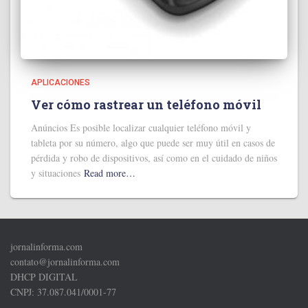
APLICACIONES
Ver cómo rastrear un teléfono móvil
Anúncios Es posible localizar cualquier teléfono móvil y
tableta por su número, algo que puede ser muy útil en casos de
pérdida y robo de dispositivos, así como en el cuidado de niños
y situaciones
Read more…
jornalinforma.com
contato@jornalinforma.com
DHCP DIGITAL
CNPJ: 37.087.041/0001-77