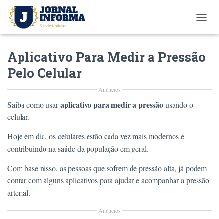
T
O
G
Aplicativo Para Medir a Pressão
G
L
Pelo Celular
E
N
Anúncios
A
V
aplicativo para medir a pressão
Saiba como usar
usando o
I
celular.
G
A
Hoje em dia, os celulares estão cada vez mais modernos e
T
I
contribuindo na saúde da população em geral.
O
N
Com base nisso, as pessoas que sofrem de pressão alta, já podem
contar com alguns aplicativos para ajudar e acompanhar a pressão
arterial.
Anúncios