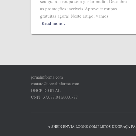
seu guarda-roupa sem gastar muito. Descubra
as promoções incríveis!Aproveite roupas
gratuitas agora! Neste artigo, vamos
Read more…
jornalinforma.com
contato@jornalinforma.com
DHCP DIGITAL
CNPJ: 37.087.041/0001-77
A SHEIN ENVIA LOOKS COMPLETOS DE GRAÇA P