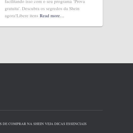
facilitando isso com o seu programa ‘Prova
gratuita’. Descubra os segredos da Shein
agora!Libere itens
Read more…
S DE COMPRAR NA SHEIN VEJA DICAS ESSENCIAIS