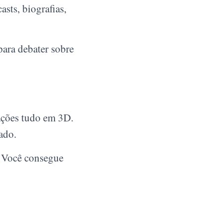
sts, biografias,
para debater sobre
 ações tudo em 3D.
ado.
. Você consegue