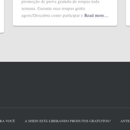
promoção de prova gratuita de roupas toda
semana. Garanta suas roupas grátis
agora!Descubra como participar e
Read more…
ARA VOCÊ
A SHEIN ESTÁ LIBERANDO PRODUTOS GRATUITOS?
ANTE