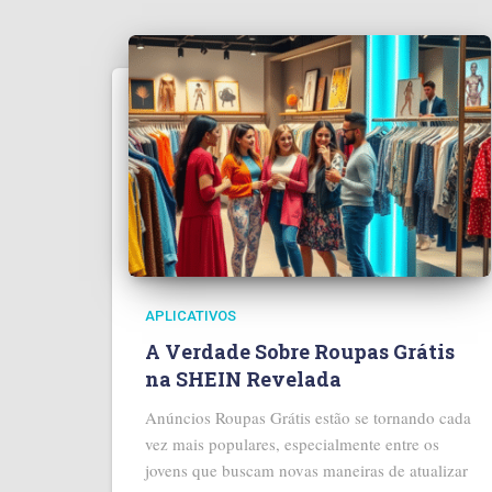
APLICATIVOS
A Verdade Sobre Roupas Grátis
na SHEIN Revelada
Anúncios Roupas Grátis estão se tornando cada
vez mais populares, especialmente entre os
jovens que buscam novas maneiras de atualizar