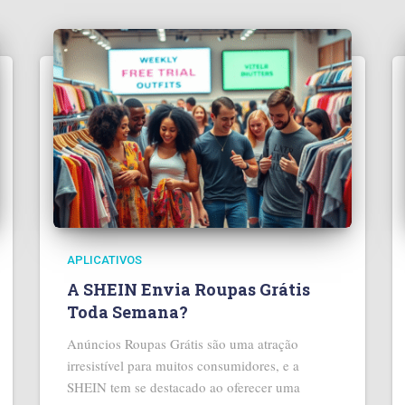
APLICATIVOS
A SHEIN Envia Roupas Grátis
Toda Semana?
Anúncios Roupas Grátis são uma atração
irresistível para muitos consumidores, e a
SHEIN tem se destacado ao oferecer uma