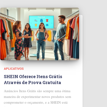
APLICATIVOS
SHEIN Oferece Itens Grátis
Através de Prova Gratuita
Anúncios Itens Grátis são sempre uma ótima
maneira de experimentar novos produtos sem
comprometer o orçamento, e a SHEIN está