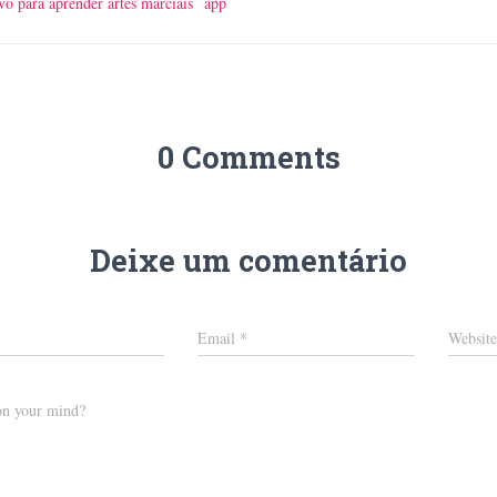
ivo para aprender artes marciais
app
0 Comments
Deixe um comentário
Email
*
Website
on your mind?