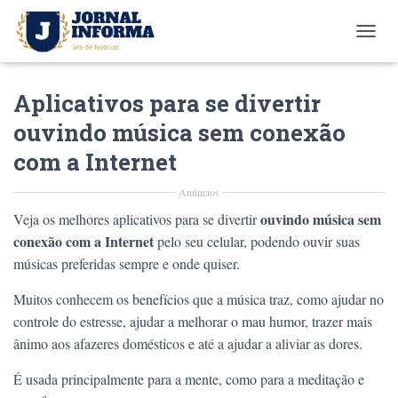
T
O
G
Aplicativos para se divertir
G
L
ouvindo música sem conexão
E
N
com a Internet
A
V
Anúncios
I
G
ouvindo música sem
Veja os melhores aplicativos para se divertir
A
conexão com a Internet
pelo seu celular, podendo ouvir suas
T
músicas preferidas sempre e onde quiser.
I
O
Muitos conhecem os benefícios que a música traz, como ajudar no
N
controle do estresse, ajudar a melhorar o mau humor, trazer mais
ânimo aos afazeres domésticos e até a ajudar a aliviar as dores.
É usada principalmente para a mente, como para a meditação e