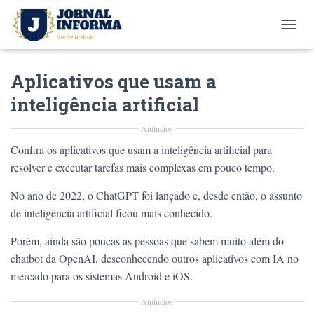
T
O
G
Aplicativos que usam a
G
L
inteligência artificial
E
N
Anúncios
A
V
Confira os aplicativos que usam a inteligência artificial para
I
resolver e executar tarefas mais complexas em pouco tempo.
G
A
No ano de 2022, o ChatGPT foi lançado e, desde então, o assunto
T
I
de inteligência artificial ficou mais conhecido.
O
N
Porém, ainda são poucas as pessoas que sabem muito além do
chatbot da OpenAI, desconhecendo outros aplicativos com IA no
mercado para os sistemas Android e iOS.
Anúncios