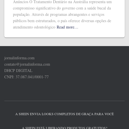
Anúncios O Tratamento Dentário na Austrália representa um
compromisso significativo do governo com a saúde bucal da
população. Através de programas abrangentes e serviços
públicos bem estruturados, o país oferece diversas opções de
atendimento odontológico
Read more…
jornalinforma.com
contato@jornalinforma.com
DHCP DIGITAL
CNPJ: 37.087.041/0001-77
A SHEIN ENVIA LOOKS COMPLETOS DE GRAÇA PARA VOCÊ
A SHEIN ESTÁ LIBERANDO PRODUTOS GRATUITOS?