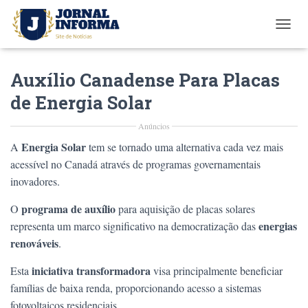
T
O
G
Auxílio Canadense Para Placas
G
L
de Energia Solar
E
N
Anúncios
A
V
Energia Solar
A
tem se tornado uma alternativa cada vez mais
I
acessível no Canadá através de programas governamentais
G
A
inovadores.
T
I
programa de auxílio
O
para aquisição de placas solares
O
energias
representa um marco significativo na democratização das
N
renováveis
.
iniciativa transformadora
Esta
visa principalmente beneficiar
famílias de baixa renda, proporcionando acesso a sistemas
fotovoltaicos residenciais.