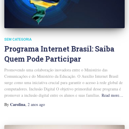
SEM CATEGORIA
Programa Internet Brasil: Saiba
Quem Pode Participar
Promovendo uma colaboração inovadora entre o Ministério das
Comunicações e do Ministério da Educação. O Auxílio Internet Brasil
surge como uma iniciativa crucial para garantir o acesso à rede global de
computadores. Inclusão Digital O objetivo primordial desse programa é
promover a inclusão digital entre os alunos e suas famílias.
Read more…
Carolina
By
,
2 anos
ago