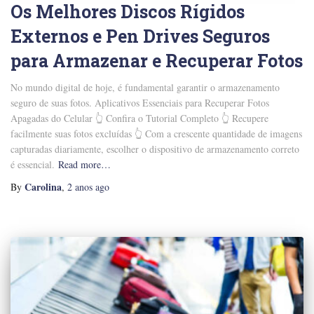
Os Melhores Discos Rígidos
Externos e Pen Drives Seguros
para Armazenar e Recuperar Fotos
No mundo digital de hoje, é fundamental garantir o armazenamento
seguro de suas fotos. Aplicativos Essenciais para Recuperar Fotos
Apagadas do Celular 👆 Confira o Tutorial Completo 👆 Recupere
facilmente suas fotos excluídas 👆 Com a crescente quantidade de imagens
capturadas diariamente, escolher o dispositivo de armazenamento correto
é essencial.
Read more…
Carolina
By
,
2 anos
ago