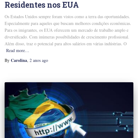
Residentes nos EUA
Os Estados Unidos sempre foram vistos como a terra das oportunidades.
Especialmente para aqueles que buscam melhores condições econômicas.
Para os imigrantes, os EUA oferecem um mercado de trabalho amplo e
diversificado. Com inúmeras possibilidades de crescimento profissional.
Além disso, traz o potencial para altos salários em várias indústrias. O
Read more…
Carolina
By
,
2 anos
ago