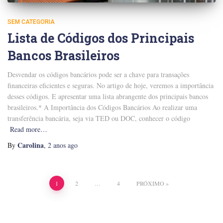
SEM CATEGORIA
Lista de Códigos dos Principais
Bancos Brasileiros
Desvendar os códigos bancários pode ser a chave para transações
financeiras eficientes e seguras. No artigo de hoje, veremos a importância
desses códigos. E apresentar uma lista abrangente dos principais bancos
brasileiros.* A Importância dos Códigos Bancários Ao realizar uma
transferência bancária, seja via TED ou DOC, conhecer o código
Read more…
Carolina
By
,
2 anos
ago
Paginação
1
2
…
4
PRÓXIMO
de