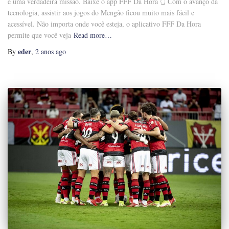
é uma verdadeira missão. Baixe o app FFF Da Hora 👆 Com o avanço da
tecnologia, assistir aos jogos do Mengão ficou muito mais fácil e
acessível. Não importa onde você esteja, o aplicativo FFF Da Hora
permite que você veja
Read more…
eder
By
,
2 anos
ago