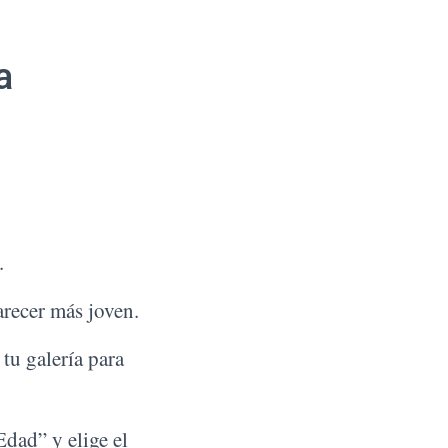
a
.
arecer más joven.
 tu galería para
Edad” y elige el