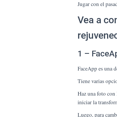
Jugar con el pasad
Vea a con
rejuvene
1 – FaceA
FaceApp es una de
Tiene varias opcio
Haz una foto con 
iniciar la transfo
Luego, para cambi