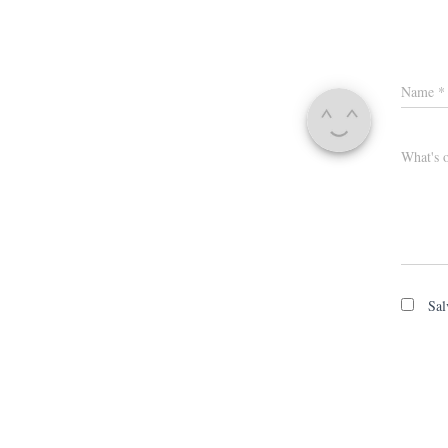
Name
*
What's 
Sal