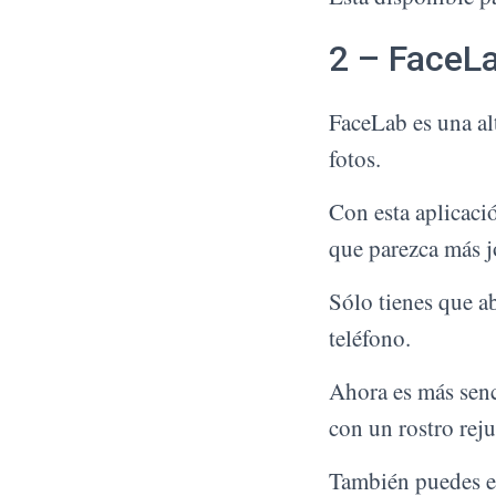
2 – FaceLa
FaceLab es una al
fotos.
Con esta aplicaci
que parezca más j
Sólo tienes que ab
teléfono.
Ahora es más senci
con un rostro rej
También puedes ele