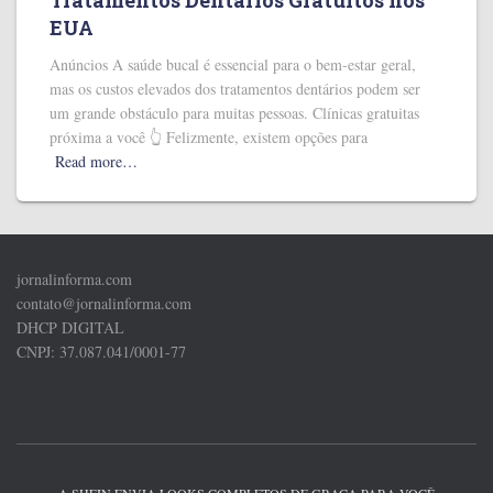
Tratamentos Dentários Gratuitos nos
EUA
Anúncios A saúde bucal é essencial para o bem-estar geral,
mas os custos elevados dos tratamentos dentários podem ser
um grande obstáculo para muitas pessoas. Clínicas gratuitas
próxima a você 👆 Felizmente, existem opções para
Read more…
jornalinforma.com
contato@jornalinforma.com
DHCP DIGITAL
CNPJ: 37.087.041/0001-77