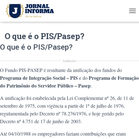
T
O
G
O que é o PIS/Pasep?
G
L
E
O que é o PIS/Pasep?
N
A
Anúncios
V
I
O Fundo PIS-PASEP é resultante da unificação dos fundos do
G
Programa de Integração Social – PIS
Programa de Formação
e do
A
do Patrimônio do Servidor Público – Pasep
.
T
I
A unificação foi estabelecida pela Lei Complementar nº 26, de 11 de
O
N
setembro de 1975, com vigência a partir de 1º de julho de 1976,
regulamentada pelo Decreto nº 78.276/1976, e hoje gerido pelo
Decreto nº 4.751 de 17 de junho de 2003.
Até 04/10/1988 os empregadores faziam contribuições que eram