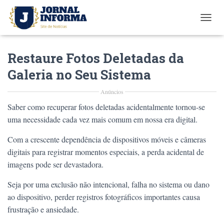
T
O
G
Restaure Fotos Deletadas da
G
L
Galeria no Seu Sistema
E
N
Anúncios
A
V
Saber como recuperar fotos deletadas acidentalmente tornou-se
I
uma necessidade cada vez mais comum em nossa era digital.
G
A
Com a crescente dependência de dispositivos móveis e câmeras
T
I
digitais para registrar momentos especiais, a perda acidental de
O
imagens pode ser devastadora.
N
Seja por uma exclusão não intencional, falha no sistema ou dano
ao dispositivo, perder registros fotográficos importantes causa
frustração e ansiedade.