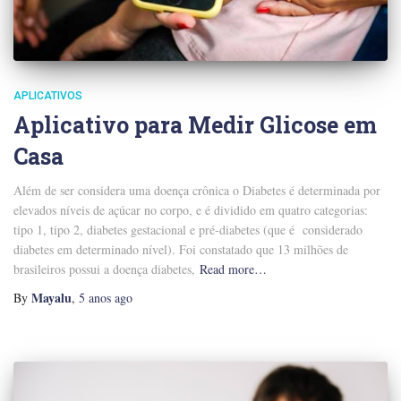
APLICATIVOS
Aplicativo para Medir Glicose em
Casa
Além de ser considera uma doença crônica o Diabetes é determinada por
elevados níveis de açúcar no corpo, e é dividido em quatro categorias:
tipo 1, tipo 2, diabetes gestacional e pré-diabetes (que é considerado
diabetes em determinado nível). Foi constatado que 13 milhões de
brasileiros possui a doença diabetes,
Read more…
Mayalu
By
,
5 anos
ago