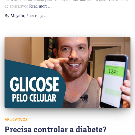
de aplicativos
Read more…
Mayalu
By
,
5 anos
ago
APLICATIVOS
Precisa controlar a diabete?