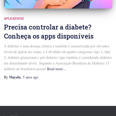
APLICATIVOS
Precisa controlar a diabete?
Conheça os apps disponíveis
A diabetes é uma doença crônica e também é caracterizada por elevados
níveis de açúcar no corpo, e é dividido em quatro categorias: tipo 1, tipo
2, diabetes gestacional e pré-diabetes (que também é considerado diabetes
em determinado nível). Segundo a Associação Brasileira de Diabetes 13
milhões de brasileiros possui
Read more…
Mayalu
By
,
5 anos
ago