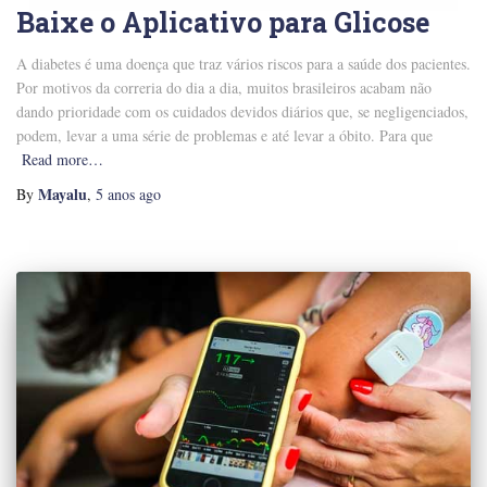
Baixe o Aplicativo para Glicose
A diabetes é uma doença que traz vários riscos para a saúde dos pacientes.
Por motivos da correria do dia a dia, muitos brasileiros acabam não
dando prioridade com os cuidados devidos diários que, se negligenciados,
podem, levar a uma série de problemas e até levar a óbito. Para que
Read more…
Mayalu
By
,
5 anos
ago